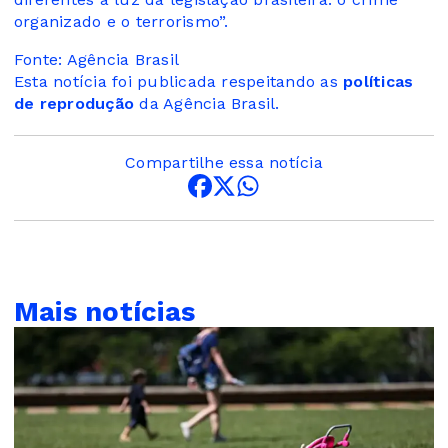
organizado e o terrorismo”.
Fonte: Agência Brasil
Esta notícia foi publicada respeitando as
políticas
de reprodução
da Agência Brasil.
Compartilhe essa notícia
Mais notícias