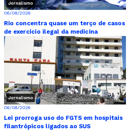
Jornalismo
06/08/2026
Rio concentra quase um terço de casos
de exercício ilegal da medicina
Jornalismo
06/08/2026
Lei prorroga uso do FGTS em hospitais
filantrópicos ligados ao SUS