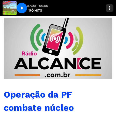
07:00 - 09:00
RETRÔ HITS
Mr Mister - Broken Wings
Operação da PF
combate núcleo