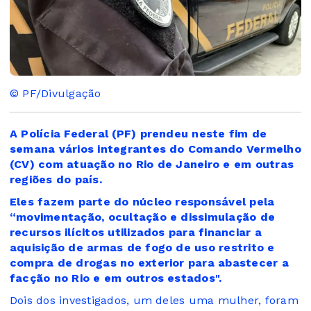
© PF/Divulgação
A Polícia Federal (PF) prendeu neste fim de
semana vários integrantes do Comando Vermelho
(CV) com atuação no Rio de Janeiro e em outras
regiões do país.
Eles fazem parte do núcleo responsável pela
“movimentação, ocultação e dissimulação de
recursos ilícitos utilizados para financiar a
aquisição de armas de fogo de uso restrito e
compra de drogas no exterior para abastecer a
facção no Rio e em outros estados".
Dois dos investigados, um deles uma mulher, foram